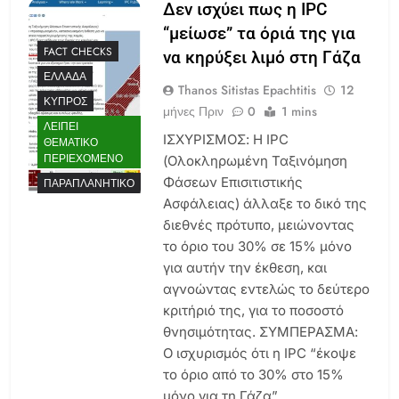
Δεν ισχύει πως η IPC
“μείωσε” τα όριά της για
FACT CHECKS
να κηρύξει λιμό στη Γάζα
ΕΛΛΆΔΑ
Thanos Sitistas Epachtitis
12
ΚΎΠΡΟΣ
μήνες Πριν
0
1 mins
ΛΕΊΠΕΙ
ΙΣΧΥΡΙΣΜΟΣ: Η IPC ​​
ΘΕΜΑΤΙΚΌ
ΠΕΡΙΕΧΌΜΕΝΟ
(Ολοκληρωμένη Ταξινόμηση
Φάσεων Επισιτιστικής
ΠΑΡΑΠΛΑΝΗΤΙΚΌ
Ασφάλειας) άλλαξε το δικό της
διεθνές πρότυπο, μειώνοντας
το όριο του 30% σε 15% μόνο
για αυτήν την έκθεση, και
αγνοώντας εντελώς το δεύτερο
κριτήριό της, για το ποσοστό
θνησιμότητας. ΣΥΜΠΕΡΑΣΜΑ:
Ο ισχυρισμός ότι η IPC “έκοψε
το όριο από το 30% στο 15%
μόνο για τη Γάζα”…