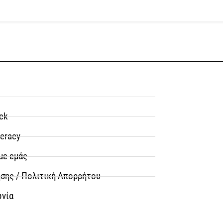
ck
teracy
με εμάς
σης / Πολιτική Απορρήτου
ωνία