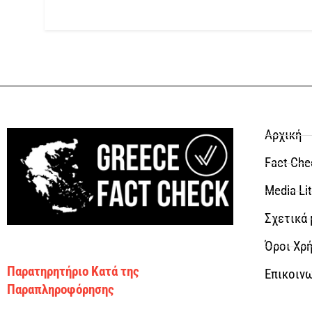
Αρχική
Fact Che
Media Li
Σχετικά 
Όροι Χρή
Παρατηρητήριο Κατά της
Επικοιν
Παραπληροφόρησης