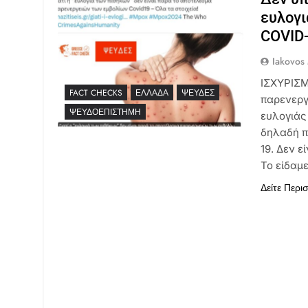
ευλογι
COVID
Iakovos
ΙΣΧΥΡΙΣΜ
FACT CHECKS
ΕΛΛΆΔΑ
ΨΕΥΔΈΣ
παρενεργ
ΨΕΥΔΟΕΠΙΣΤΉΜΗ
ευλογιάς
δηλαδή π
19. Δεν ε
Το είδαμε
Δείτε Περι