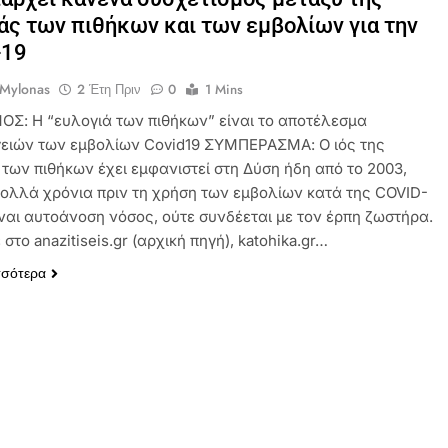
άς των πιθήκων και των εμβολίων για την
-19
 Mylonas
2 Έτη Πριν
0
1 Mins
ΟΣ: Η “ευλογιά των πιθήκων” είναι το αποτέλεσμα
ειών των εμβολίων Covid19 ΣΥΜΠΕΡΑΣΜΑ: Ο ιός της
 των πιθήκων έχει εμφανιστεί στη Δύση ήδη από το 2003,
ολλά χρόνια πριν τη χρήση των εμβολίων κατά της COVID-
ίναι αυτοάνοση νόσος, ούτε συνδέεται με τον έρπη ζωστήρα.
 στο anazitiseis.gr (αρχική πηγή), katohika.gr…
σσότερα