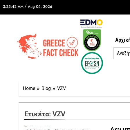
/
3:25:42 AM
Aug 06, 2026
Αρχικ
Home
Blog
VZV
Ετικέτα:
VZV
Δεν υπ