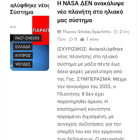
Η NASA ΔΕΝ ανακάλυψε
νέο πλανήτη στο ηλιακό
μας σύστημα
Thanos Sitistas Epachtitis
2 έτη
FACT CHECKS
Πριν
0
1 mins
ΕΛΛΆΔΑ
ΙΣΧΥΡΙΣΜΟΣ: Ανακαλύφθηκε
ΚΎΠΡΟΣ
νέος πλανήτης στο ηλιακό
σύστημα με μάζα πέντε έως
ΨΕΥΔΈΣ
δέκα φορές μεγαλύτερη από
της Γης. ΣΥΜΠΕΡΑΣΜΑ: Μέχρι
τον Ιανουάριο του 2025, ο
Πλανήτης 9 δεν έχει
παρατηρηθεί άμεσα. Η
επιστημονική κοινότητα
παραμένει διχασμένη, με
συνεχείς συζητήσεις για την
ύπαρξή του και την ερμηνεία
των δεδομένων. Ο ισχυρισμός