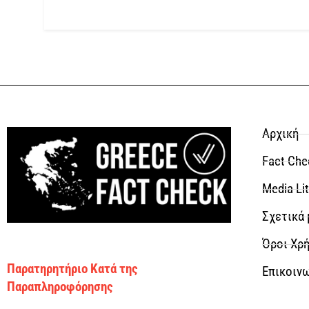
Αρχική
Fact Che
Media Li
Σχετικά 
Όροι Χρή
Παρατηρητήριο Κατά της
Επικοιν
Παραπληροφόρησης