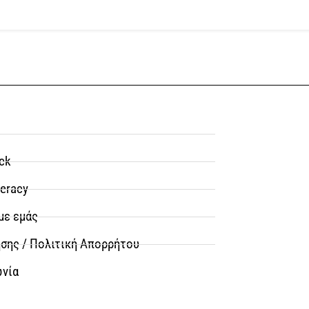
ck
teracy
με εμάς
σης / Πολιτική Απορρήτου
ωνία