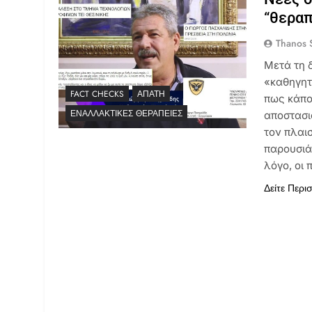
“θεραπ
Thanos S
Μετά τη 
«καθηγητ
FACT CHECKS
ΑΠΆΤΗ
πως κάπο
ΕΝΑΛΛΑΚΤΙΚΈΣ ΘΕΡΑΠΕΊΕΣ
αποστασι
τον πλαισ
παρουσιά
λόγο, οι 
Δείτε Περι