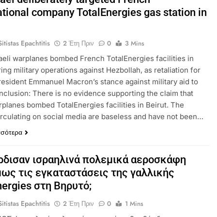
ational company TotalEnergies gas station in
?
itistas Epachtitis
2 Έτη Πριν
0
3 Mins
raeli warplanes bombed French TotalEnergies facilities in
ing military operations against Hezbollah, as retaliation for
esident Emmanuel Macron’s stance against military aid to
onclusion: There is no evidence supporting the claim that
arplanes bombed TotalEnergies facilities in Beirut. The
irculating on social media are baseless and have not been…
σσότερα
δισαν ισραηλινά πολεμικά αεροσκάφη
ως τις εγκαταστάσεις της γαλλικής
nergies στη Βηρυτό;
itistas Epachtitis
2 Έτη Πριν
0
1 Mins