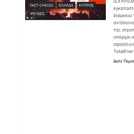
ΙΣΧΥΡΙΣΜ
FACT CHECKS
ΕΛΛΆΔΑ
ΚΎΠΡΟΣ
εγκαταστ
ΨΕΥΔΈΣ
διάρκεια
αντίποιν
της στρα
υπάρχει κ
ισραηλιν
TotalEne
Δείτε Περι