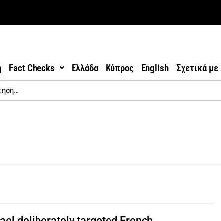
ή
Fact Checks
Ελλάδα
Κύπρος
English
Σχετικά με
ael deliberately targeted French