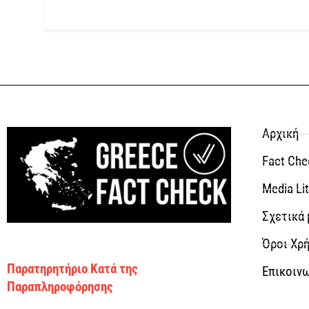
Αρχική
Fact Che
Media Li
Σχετικά 
Όροι Χρή
Παρατηρητήριο Κατά της
Επικοιν
Παραπληροφόρησης