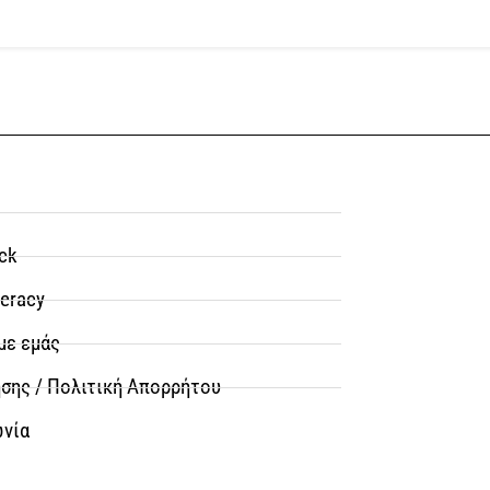
ck
teracy
με εμάς
σης / Πολιτική Απορρήτου
ωνία