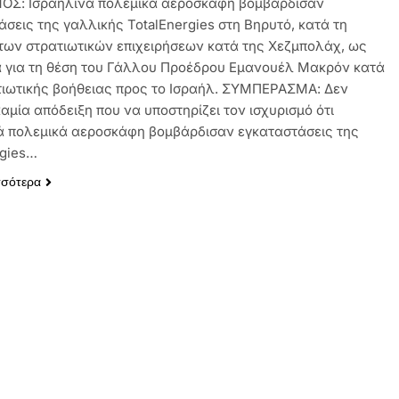
ΟΣ: Ισραηλινά πολεμικά αεροσκάφη βομβάρδισαν
άσεις της γαλλικής TotalEnergies στη Βηρυτό, κατά τη
 των στρατιωτικών επιχειρήσεων κατά της Χεζμπολάχ, ως
α για τη θέση του Γάλλου Προέδρου Εμανουέλ Μακρόν κατά
τιωτικής βοήθειας προς το Ισραήλ. ΣΥΜΠΕΡΑΣΜΑ: Δεν
αμία απόδειξη που να υποστηρίζει τον ισχυρισμό ότι
ά πολεμικά αεροσκάφη βομβάρδισαν εγκαταστάσεις της
rgies…
σσότερα