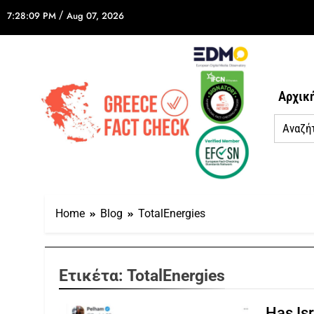
/
7:28:09 PM
Aug 07, 2026
Αρχικ
Home
Blog
TotalEnergies
Ετικέτα:
TotalEnergies
Has Isr