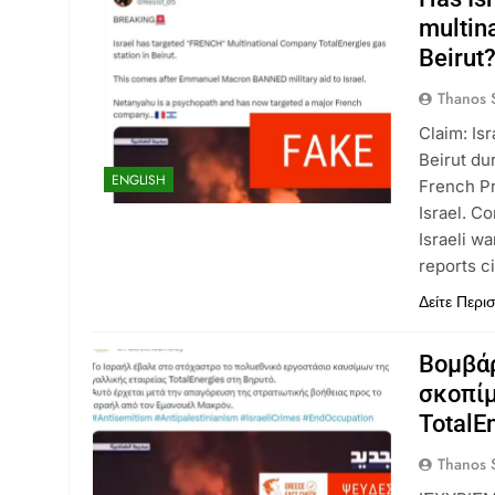
multin
Beirut
Thanos S
Claim: Is
Beirut dur
ENGLISH
French Pr
Israel. C
Israeli w
reports c
Δείτε Περι
Βομβάρ
σκοπίμ
TotalE
Thanos S