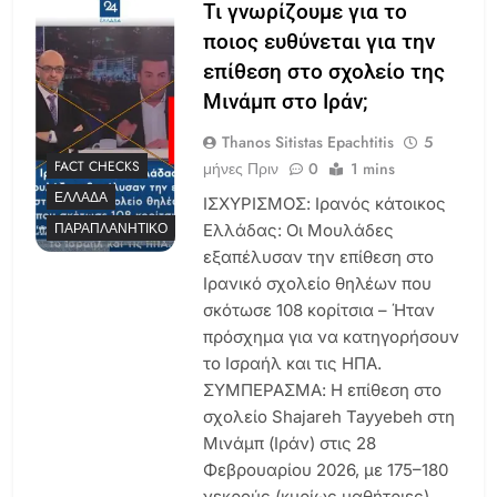
Τι γνωρίζουμε για το
ποιος ευθύνεται για την
επίθεση στο σχολείο της
Μινάμπ στο Ιράν;
Thanos Sitistas Epachtitis
5
FACT CHECKS
μήνες Πριν
0
1 mins
ΕΛΛΆΔΑ
ΙΣΧΥΡΙΣΜΟΣ: Ιρανός κάτοικος
ΠΑΡΑΠΛΑΝΗΤΙΚΌ
Ελλάδας: Οι Μουλάδες
εξαπέλυσαν την επίθεση στο
Ιρανικό σχολείο θηλέων που
σκότωσε 108 κορίτσια – Ήταν
πρόσχημα για να κατηγορήσουν
το Ισραήλ και τις ΗΠΑ.
ΣΥΜΠΕΡΑΣΜΑ: Η επίθεση στο
σχολείο Shajareh Tayyebeh στη
Μινάμπ (Ιράν) στις 28
Φεβρουαρίου 2026, με 175–180
νεκρούς (κυρίως μαθήτριες),