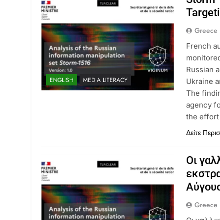
Targeti
Greece 
French a
monitored
Russian a
ENGLISH
MEDIA LITERACY
Ukraine a
The findi
agency fo
the effort
Δείτε Περι
Οι γαλ
εκστρ
Αύγουσ
Greece 