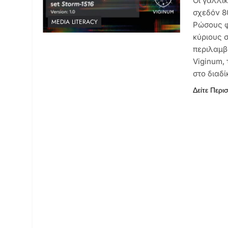
Οι γαλλι
σχεδόν 8
MEDIA LITERACY
Ρώσους φ
κύριους 
περιλαμβ
Viginum,
στο διαδ
Δείτε Περι