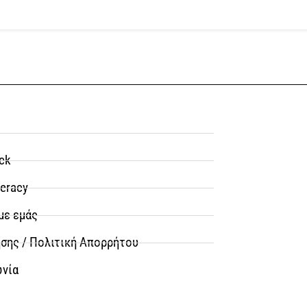
ck
teracy
με εμάς
σης / Πολιτική Απορρήτου
ωνία