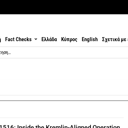
ή
Fact Checks
Ελλάδα
Κύπρος
English
Σχετικά με
1516: Inside the Kremlin-Aligned Operation