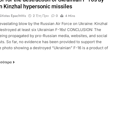
n Kinzhal hypersonic missiles
itistas Epachtitis
2 Έτη Πριν
0
4 Mins
vastating blow by the Russian Air Force on Ukraine: Kinzhal
destroyed at least six Ukrainian F-16s! CONCLUSION: The
being propagated by pro-Russian media, websites, and social
ts. So far, no evidence has been provided to support the
e photo showing a destroyed “Ukrainian” F-16 is a product of
σσότερα