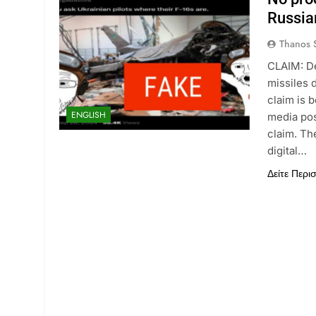
Russia
Thanos S
CLAIM: De
missiles 
claim is 
ENGLISH
media pos
claim. Th
digital…
Δείτε Περι