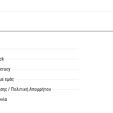
ck
teracy
με εμάς
σης / Πολιτική Απορρήτου
ωνία