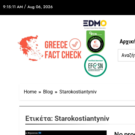
/
9:15:11 AM
Aug 06, 2026
Αρχικ
Home
Blog
Starokostiantyniv
Ετικέτα:
Starokostiantyniv
No proo