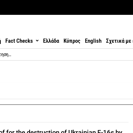
ή
Fact Checks
Ελλάδα
Κύπρος
English
Σχετικά με
f for the destruction of Ukrainian F-16s by