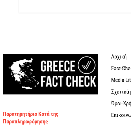
Αρχική
Fact Che
Media Li
Σχετικά 
Όροι Χρή
Παρατηρητήριο Κατά της
Επικοιν
Παραπληροφόρησης