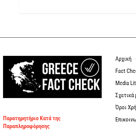
Αρχική
Fact Che
Media Li
Σχετικά 
Όροι Χρή
Παρατηρητήριο Κατά της
Επικοιν
Παραπληροφόρησης