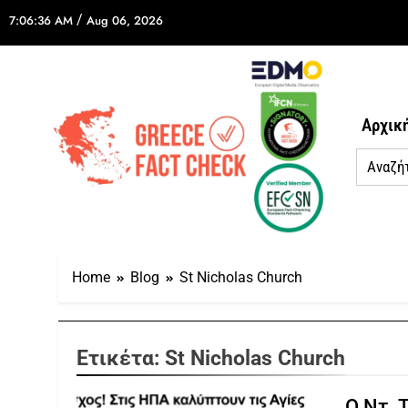
/
7:06:36 AM
Aug 06, 2026
Αρχικ
Home
Blog
St Nicholas Church
Ετικέτα:
St Nicholas Church
Ο Ντ. 