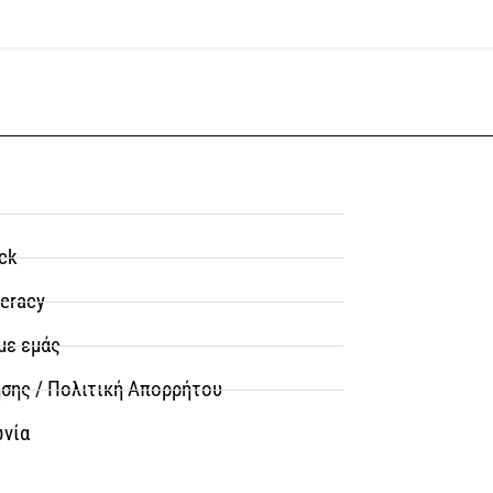
ck
teracy
με εμάς
σης / Πολιτική Απορρήτου
ωνία