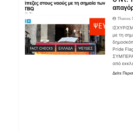
απαγόρ
Thanos S
ΙΣΧΥΡΙΣΜ
με τη ση
δημοσκόπ
FACT CHECKS
ΕΛΛΆΔΑ
ΨΕΥΔΈΣ
Pride Fl
ΣΥΜΠΕΡΑΣ
από εκκλ
Δείτε Περι