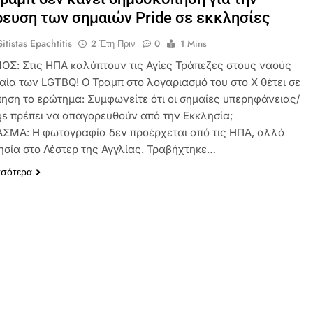
ευση των σημαιών Pride σε εκκλησίες
itistas Epachtitis
2 Έτη Πριν
0
1 Mins
ΟΣ: Στις ΗΠΑ καλύπτουν τις Αγίες Τράπεζες στους ναούς
μαία των LGTBQ! Ο Τραμπ στο λογαριασμό του στο Χ θέτει σε
ηση το ερώτημα: Συμφωνείτε ότι οι σημαίες υπερηφάνειας/
ags πρέπει να απαγορευθούν από την Εκκλησία;
ΜΑ: Η φωτογραφία δεν προέρχεται από τις ΗΠΑ, αλλά
ησία στο Λέστερ της Αγγλίας. Τραβήχτηκε…
σσότερα