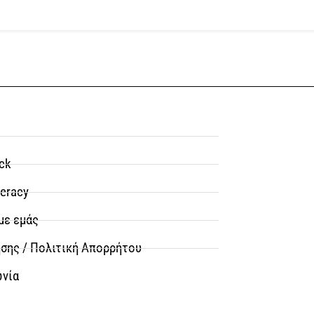
ck
teracy
με εμάς
σης / Πολιτική Απορρήτου
ωνία