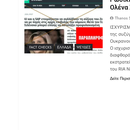
Ολένα 
Thanos S
ΙΣΧΥΡΙΣΜ
της συζύ
Ουκρανού
FACT CHECKS
ΕΛΛΆΔΑ
ΨΕΥΔΈΣ
Ο ισχυρι
διαφθορά
εκστρατε
του RIA 
Δείτε Περι