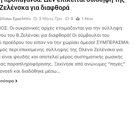
Ζελένσκα για διαφθορά
itistas Epachtitis
3 Μήνες Πριν
0
1 Mins
ΟΣ: Οι ουκρανικές αρχές ετοιμάζονται για την σύλληψη
γου του Β.Ζελένσκι για διαφθορά! Οι σύμβουλοι του
 προέδρου του είπαν να την χωρίσει άμεσα! ΣΥΜΠΕΡΑΣΜΑ:
σμός περί επικείμενης σύλληψης της Ολένα Ζελένσκα για
 είναι ψευδής και αποτελεί μέρος συστηματικής ρωσικής
ίας παραπληροφόρησης. Ξεκίνησε από ανώνυμες “πηγές”
Novosti και διαδόθηκε μέσω…
σσότερα