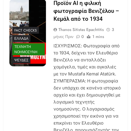
Προϊόν AI η φιλική
φωτογραφία Βενιζέλου –
Κεμάλ από το 1934
Thanos Sitistas Epachtitis
3
FACT CHECKS
μήνες Πριν
0
1 mins
ΕΛΛΆΔΑ
ΙΣΧΥΡΙΣΜΟΣ: Φωτογραφία από
ΤΕΧΝΗΤΉ
ΝΟΗΜΟΣΎΝΗ
το 1934, δείχνει τον Ελευθέριο
Βενιζέλο να ανταλλάζει
ΨΕΥΔΈΣ
χαμόγελα, τιμές και αγκαλιές
με τον Mustafa Kemal Atatürk.
ΣΥΜΠΕΡΑΣΜΑ: Η φωτογραφία
δεν υπάρχει σε κανένα ιστορικό
αρχείο και έχει δημιουργηθεί με
λογισμικό τεχνητής
νοημοσύνης. Ο λογαριασμός
χρησιμοποιεί την εικόνα για να
επικρίνει τον Ελευθέριο
Βενιζέλο, παρουσιάζοντάς τον