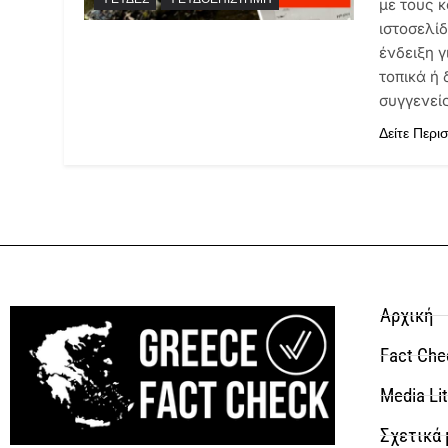
με τους 
ιστοσελί
ένδειξη 
τοπικά ή 
συγγενεί
Δείτε Περι
Αρχική
Fact Che
Media Li
Σχετικά 