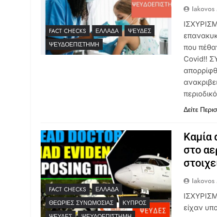
Iakovos
ΙΣΧΥΡΙΣΜ
FACT CHECKS
ΕΛΛΆΔΑ
ΨΕΥΔΈΣ
επανακυκ
ΨΕΥΔΟΕΠΙΣΤΉΜΗ
που πέθα
Covid!! 
απορρίφθ
ανακριβε
περιοδικ
Δείτε Περι
Καμία 
στο αε
στοιχε
Iakovos
FACT CHECKS
ΕΛΛΆΔΑ
ΙΣΧΥΡΙΣΜ
ΘΕΩΡΊΕΣ ΣΥΝΩΜΟΣΊΑΣ
ΚΎΠΡΟΣ
είχαν υπ
ΨΕΥΔΈΣ
ΨΕΥΔΟΕΠΙΣΤΉΜΗ