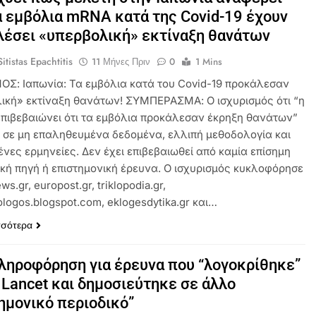
 εμβόλια mRNA κατά της Covid-19 έχουν
έσει «υπερβολική» εκτίναξη θανάτων
itistas Epachtitis
11 Μήνες Πριν
0
1 Mins
ΟΣ: Ιαπωνία: Τα εμβόλια κατά του Covid-19 προκάλεσαν
ική» εκτίναξη θανάτων! ΣΥΜΠΕΡΑΣΜΑ: Ο ισχυρισμός ότι “η
επιβεβαιώνει ότι τα εμβόλια προκάλεσαν έκρηξη θανάτων”
ι σε μη επαληθευμένα δεδομένα, ελλιπή μεθοδολογία και
νες ερμηνείες. Δεν έχει επιβεβαιωθεί από καμία επίσημη
ική πηγή ή επιστημονική έρευνα. Ο ισχυρισμός κυκλοφόρησε
ws.gr, europost.gr, triklopodia.gr,
logos.blogspot.com, eklogesdytika.gr και…
σσότερα
ηροφόρηση για έρευνα που “λογοκρίθηκε”
 Lancet και δημοσιεύτηκε σε άλλο
ημονικό περιοδικό”