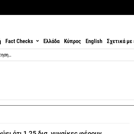
ή
Fact Checks
Ελλάδα
Κύπρος
English
Σχετικά με
χύει ότι 1,25 δισ. γυναίκες φέρουν