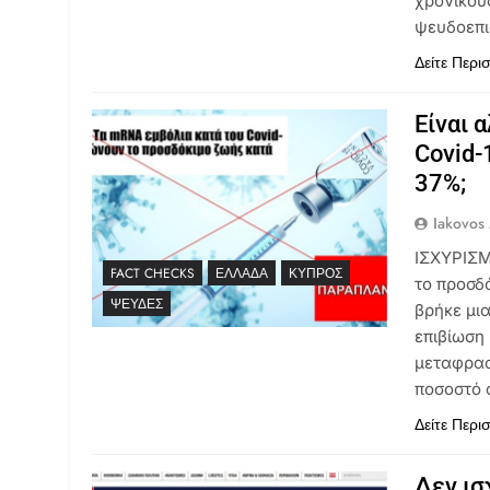
χρονικού
ψευδοεπι
Δείτε Περι
Είναι 
Covid-
37%;
Iakovos
ΙΣΧΥΡΙΣΜ
FACT CHECKS
ΕΛΛΆΔΑ
ΚΎΠΡΟΣ
το προσδ
ΨΕΥΔΈΣ
βρήκε μια
επιβίωση 
μεταφρασ
ποσοστό 
Δείτε Περι
Δεν ισ