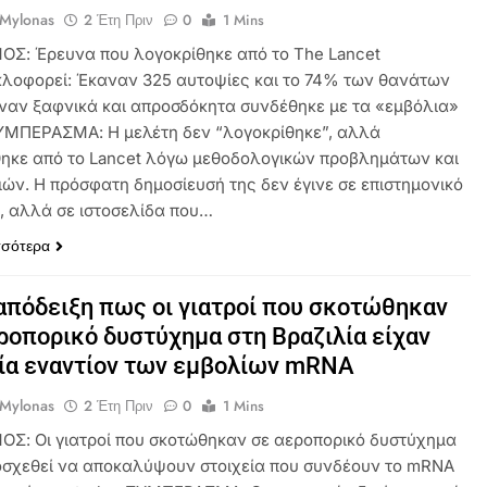
 Mylonas
2 Έτη Πριν
0
1 Mins
ΟΣ: Έρευνα που λογοκρίθηκε από το The Lancet
λοφορεί: Έκαναν 325 αυτοψίες και το 74% των θανάτων
ναν ξαφνικά και απροσδόκητα συνδέθηκε με τα «εμβόλια»
ΣΥΜΠΕΡΑΣΜΑ: Η μελέτη δεν “λογοκρίθηκε”, αλλά
ηκε από το Lancet λόγω μεθοδολογικών προβλημάτων και
ιών. Η πρόσφατη δημοσίευσή της δεν έγινε σε επιστημονικό
ό, αλλά σε ιστοσελίδα που…
σσότερα
απόδειξη πως οι γιατροί που σκοτώθηκαν
ροπορικό δυστύχημα στη Βραζιλία είχαν
ία εναντίον των εμβολίων mRNA
 Mylonas
2 Έτη Πριν
0
1 Mins
ΟΣ: Οι γιατροί που σκοτώθηκαν σε αεροπορικό δυστύχημα
οσχεθεί να αποκαλύψουν στοιχεία που συνδέουν το mRNA