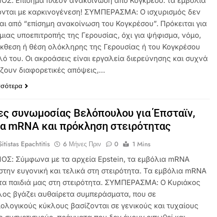
ΟΣ: Επίσημα πλέον ανακοίνωση από Κογκρέσο: τα εμβόλια
ονται με καρκινογένεση! ΣΥΜΠΕΡΑΣΜΑ: Ο ισχυρισμός δεν
αι από “επίσημη ανακοίνωση του Κογκρέσου”. Πρόκειται για
μιας υποεπιτροπής της Γερουσίας, όχι για ψήφισμα, νόμο,
έκθεση ή θέση ολόκληρης της Γερουσίας ή του Κογκρέσου
λό του. Οι ακροάσεις είναι εργαλεία διερεύνησης και συχνά
ζουν διαφορετικές απόψεις,…
σσότερα
ς συνωμοσίας Βελόπουλου για Έπσταϊν,
α mRNA και πρόκληση στειρότητας
itistas Epachtitis
6 Μήνες Πριν
0
1 Mins
ΟΣ: Σύμφωνα με τα αρχεία Epstein, τα εμβόλια mRNA
στην ευγονική και τελικά στη στειρότητα. Τα εμβόλια mRNA
τα παιδιά μας στη στειρότητα. ΣΥΜΠΕΡΑΣΜΑ: Ο Κυριάκος
ος βγάζει αυθαίρετα συμπεράσματα, που σε
ολογικούς κύκλους βασίζονται σε γενικούς και τυχαίους