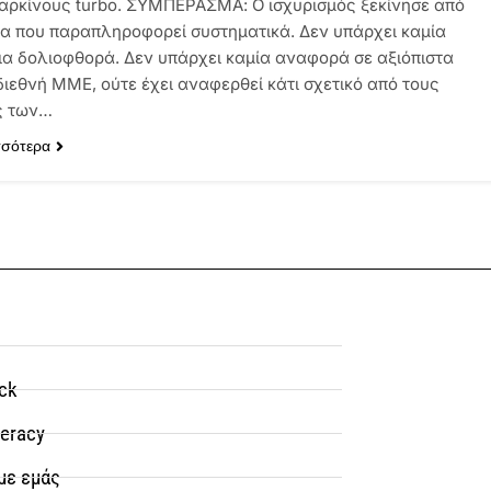
καρκίνους turbo. ΣΥΜΠΕΡΑΣΜΑ: Ο ισχυρισμός ξεκίνησε από
δα που παραπληροφορεί συστηματικά. Δεν υπάρχει καμία
για δολιοφθορά. Δεν υπάρχει καμία αναφορά σε αξιόπιστα
διεθνή ΜΜΕ, ούτε έχει αναφερθεί κάτι σχετικό από τους
ς των…
σσότερα
ck
teracy
με εμάς