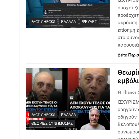
ΙΣΧΥΡΙΣΜ
συσχετίζ
προέρχετ
FACT CHECKS
ΕΛΛΆΔΑ
ΨΕΥΔΈΣ
ακρόαση 
επίσημη 
στο σύνο
παρουσιά
Δείτε Περι
Θεωρίε
εμβόλι
Thanos S
ΙΣΧΥΡΙΣΜ
οδηγούν 
FACT CHECKS
ΕΛΛΆΔΑ
οδηγούν 
ΘΕΩΡΊΕΣ ΣΥΝΩΜΟΣΊΑΣ
Βελοπουλ
συνωμοσι