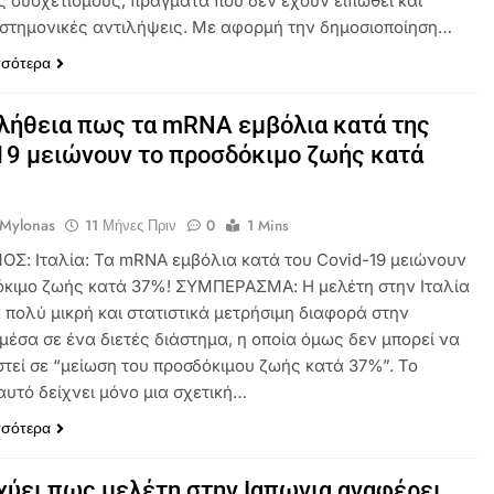
ς συσχετισμούς, πράγματα που δεν έχουν ειπωθεί και
στημονικές αντιλήψεις. Με αφορμή την δημοσιοποίηση…
σσότερα
αλήθεια πως τα mRNA εμβόλια κατά της
19 μειώνουν το προσδόκιμο ζωής κατά
 Mylonas
11 Μήνες Πριν
0
1 Mins
ΟΣ: Ιταλία: Τα mRNA εμβόλια κατά του Covid-19 μειώνουν
όκιμο ζωής κατά 37%! ΣΥΜΠΕΡΑΣΜΑ: Η μελέτη στην Ιταλία
 πολύ μικρή και στατιστικά μετρήσιμη διαφορά στην
μέσα σε ένα διετές διάστημα, η οποία όμως δεν μπορεί να
τεί σε “μείωση του προσδόκιμου ζωής κατά 37%”. Το
αυτό δείχνει μόνο μια σχετική…
σσότερα
χύει πως μελέτη στην Ιαπωνια αναφέρει