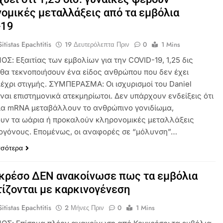
ομικές μεταλλάξεις από τα εμβόλια
-19
itistas Epachtitis
19 Δευτερόλεπτα Πριν
0
1 Mins
Σ: Εξαιτίας των εμβολίων για την COVID-19, 1,25 δις
 θα τεκνοποιήσουν ένα είδος ανθρώπου που δεν έχει
μέχρι στιγμής. ΣΥΜΠΕΡΑΣΜΑ: Οι ισχυρισμοί του Daniel
ναι επιστημονικά ατεκμηρίωτοι. Δεν υπάρχουν ενδείξεις ότι
ια mRNA μεταβάλλουν το ανθρώπινο γονιδίωμα,
υν τα ωάρια ή προκαλούν κληρονομικές μεταλλάξεις
ογόνους. Επομένως, οι αναφορές σε “μόλυνση”…
σσότερα
κρέσο ΔΕΝ ανακοίνωσε πως τα εμβόλια
ίζονται με καρκινογένεση
itistas Epachtitis
2 Μήνες Πριν
0
1 Mins