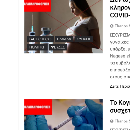
κληρον
COVID
Thanos S
ΙΣΧΥΡΙΣΜΟ
FACT CHECKS
ΕΛΛΆΔΑ
ΚΎΠΡΟΣ
γυναίκες
ΠΟΛΙΤΙΚΉ
ΨΕΥΔΈΣ
υπάρξει 
Nagase εί
τα εμβόλ
επηρεάζο
στους απ
Δείτε Περι
Το Κογ
συσχετ
Thanos S