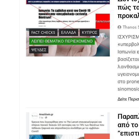
πώς τα
προκαλ
Thanos S
FACT CHECKS
ΕΛΛΆΔΑ
ΚΎΠΡΟΣ
ΙΣΧΥΡΙΣΜ
ΛΕΊΠΕΙ ΘΕΜΑΤΙΚΌ ΠΕΡΙΕΧΌΜΕΝΟ
«υπερβολ
ΨΕΥΔΈΣ
Ιαπωνία 
βασίζετα
λανθασμέ
υγειονομ
στο prone
sinomosio
Δείτε Περι
Παραπλ
από το
“επιστ