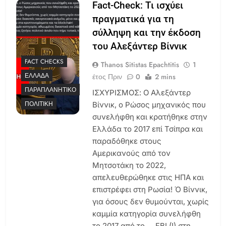
Fact-Check: Τι ισχύει
πραγματικά για τη
σύλληψη και την έκδοση
του Αλεξάντερ Βίννικ
FACT CHECKS
Thanos Sitistas Epachtitis
1
ΕΛΛΆΔΑ
έτος Πριν
0
2 mins
ΠΑΡΑΠΛΑΝΗΤΙΚΌ
ΙΣΧΥΡΙΣΜΟΣ: Ο Αλεξάντερ
ΠΟΛΙΤΙΚΉ
Βίννικ, ο Ρώσος μηχανικός που
συνελήφθη και κρατήθηκε στην
Ελλάδα το 2017 επί Τσίπρα και
παραδόθηκε στους
Αμερικανούς από τον
Μητσοτάκη το 2022,
απελευθερώθηκε στις ΗΠΑ και
επιστρέφει στη Ρωσία! Ό Βίννικ,
για όσους δεν θυμούνται, χωρίς
καμμία κατηγορία συνελήφθη
το 2017 από το … FBI (!) στη