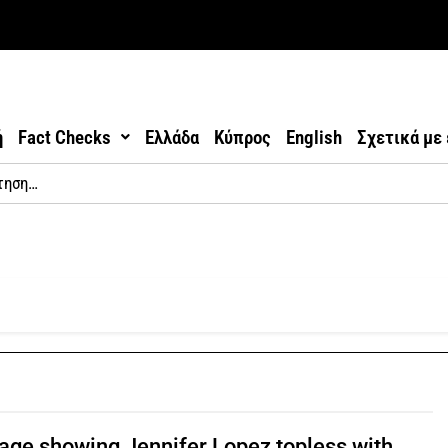
ή
Fact Checks
Ελλάδα
Κύπρος
English
Σχετικά με
age showing Jennifer Lopez topless with