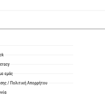
ck
teracy
με εμάς
σης / Πολιτική Απορρήτου
ωνία