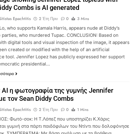
iddy Combs is AI generated
itistas Epachtitis
2 Έτη Πριν
0
3 Mins
Lo, who supports Kamala Harris, appears nude at Diddy’s
e parties, who murdered Tupac. CONCLUSION: Based on
ith digital tools and visual inspection of the image, it appears
een created or modified with the help of an artificial
nce tool. Jennifer Lopez has publicly expressed her support
emocratic presidential…
σσότερα
 AI η φωτογραφία της γυμνής Jennifer
με τον Sean Diddy Combs
itistas Epachtitis
2 Έτη Πριν
0
1 Mins
ΟΣ: Φωτό-σοκ: Η Τ.Λόπεζ που υποστηρίζει Κ.Χάρις
ται γυμνή στα πάρτι παιδόφιλων του Ντίντι που δολοφόνησε
ακ. ΣΥΜΠΕΡΑΣΜΑ: Με βάση ανάλυση με τη βοήθεια