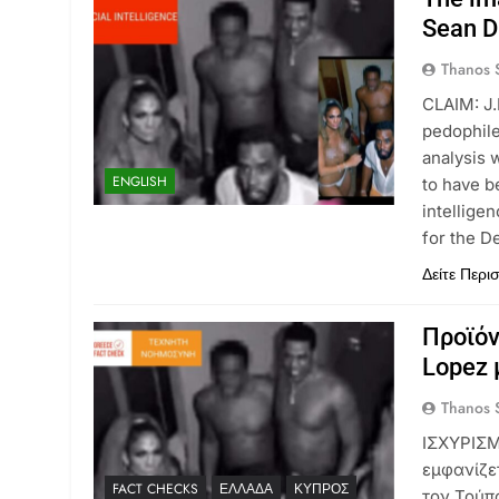
Sean D
Thanos S
CLAIM: J.
pedophil
analysis w
ENGLISH
to have b
intellige
for the D
Δείτε Περι
Προϊόν
Lopez 
Thanos S
ΙΣΧΥΡΙΣΜ
εμφανίζε
FACT CHECKS
ΕΛΛΆΔΑ
ΚΎΠΡΟΣ
τον Τούπ