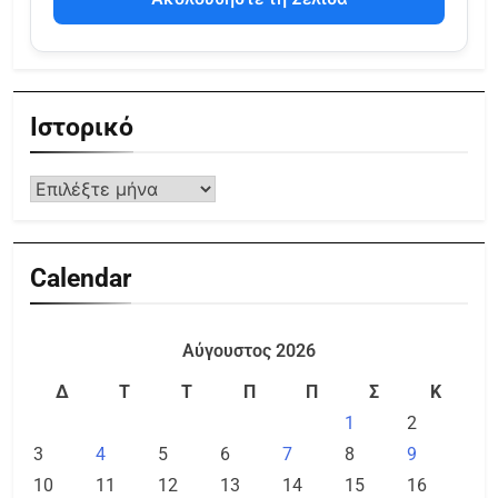
Ιστορικό
Calendar
Αύγουστος 2026
Δ
Τ
Τ
Π
Π
Σ
Κ
1
2
3
4
5
6
7
8
9
10
11
12
13
14
15
16