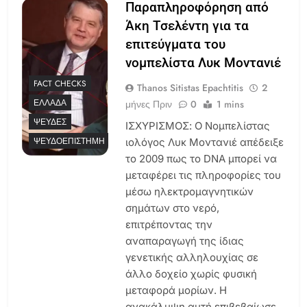
Παραπληροφόρηση από
Άκη Τσελέντη για τα
επιτεύγματα του
νομπελίστα Λυκ Μοντανιέ
FACT CHECKS
Thanos Sitistas Epachtitis
2
ΕΛΛΆΔΑ
μήνες Πριν
0
1 mins
ΨΕΥΔΈΣ
ΙΣΧΥΡΙΣΜΟΣ: Ο Νομπελίστας
ΨΕΥΔΟΕΠΙΣΤΉΜΗ
ιολόγος Λυκ Μοντανιέ απέδειξε
το 2009 πως το DNA μπορεί να
μεταφέρει τις πληροφορίες του
μέσω ηλεκτρομαγνητικών
σημάτων στο νερό,
επιτρέποντας την
αναπαραγωγή της ίδιας
γενετικής αλληλουχίας σε
άλλο δοχείο χωρίς φυσική
μεταφορά μορίων. Η
ανακάλυψη αυτή επιβεβαίωσε