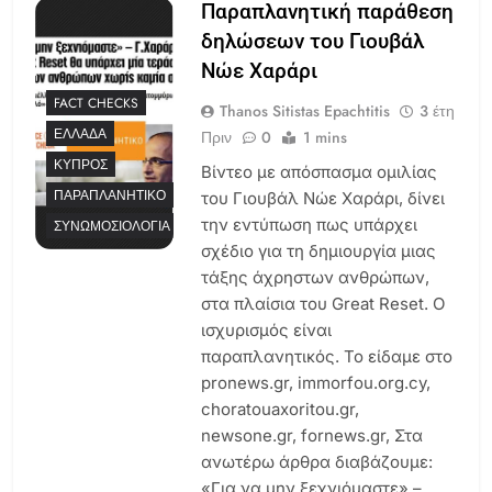
Παραπλανητική παράθεση
δηλώσεων του Γιουβάλ
Νώε Χαράρι
FACT CHECKS
Thanos Sitistas Epachtitis
3 έτη
ΕΛΛΆΔΑ
Πριν
0
1 mins
ΚΎΠΡΟΣ
Βίντεο με απόσπασμα ομιλίας
ΠΑΡΑΠΛΑΝΗΤΙΚΌ
του Γιουβάλ Νώε Χαράρι, δίνει
την εντύπωση πως υπάρχει
ΣΥΝΩΜΟΣΙΟΛΟΓΊΑ
σχέδιο για τη δημιουργία μιας
τάξης άχρηστων ανθρώπων,
στα πλαίσια του Great Reset. Ο
ισχυρισμός είναι
παραπλανητικός. Το είδαμε στο
pronews.gr, immorfou.org.cy,
choratouaxoritou.gr,
newsone.gr, fornews.gr, Στα
ανωτέρω άρθρα διαβάζουμε:
«Για να μην ξεχνιόμαστε» –