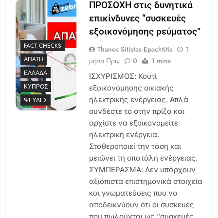
ΠΡΟΣΟΧΗ στις δυνητικά
επικίνδυνες “συσκευές
εξοικονόμησης ρεύματος”
FACT CHECKS
Thanos Sitistas Epachtitis
1
ΑΠΆΤΗ
μήνα Πριν
0
1 mins
ΕΛΛΆΔΑ
ΙΣΧΥΡΙΣΜΟΣ: Κουτί
ΚΎΠΡΟΣ
εξοικονόμησης οικιακής
ηλεκτρικής ενέργειας. Απλά
ΨΕΥΔΈΣ
συνδέστε το στην πρίζα και
αρχίστε να εξοικονομείτε
ηλεκτρική ενέργεια.
Σταθεροποιεί την τάση και
μειώνει τη σπατάλη ενέργειας.
ΣΥΜΠΕΡΑΣΜΑ: Δεν υπάρχουν
αξιόπιστα επιστημονικά στοιχεία
και γνωματεύσεις που να
αποδεικνύουν ότι οι συσκευές
που πωλούνται ως “συσκευές