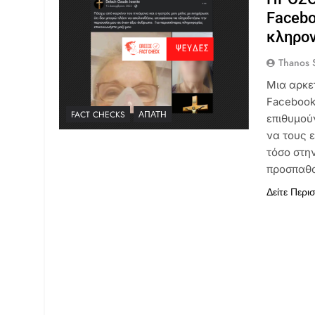
Facebo
κληρο
Thanos S
Μια αρκε
Facebook
FACT CHECKS
ΑΠΆΤΗ
επιθυμού
να τους 
τόσο στη
προσπαθο
Δείτε Περι