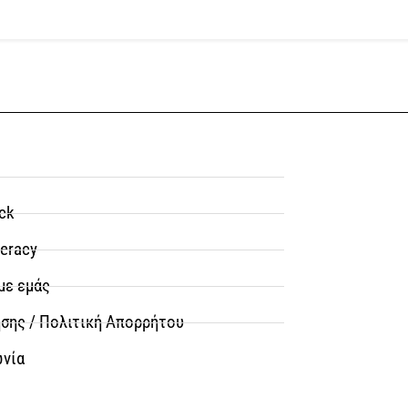
ck
teracy
με εμάς
σης / Πολιτική Απορρήτου
ωνία