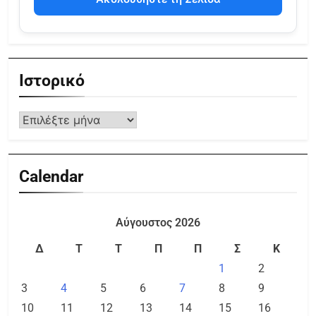
Ιστορικό
Calendar
Αύγουστος 2026
Δ
Τ
Τ
Π
Π
Σ
Κ
1
2
3
4
5
6
7
8
9
10
11
12
13
14
15
16