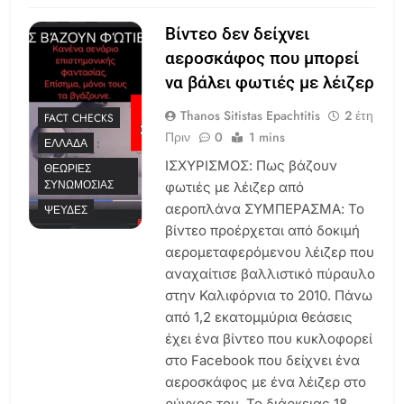
Βίντεο δεν δείχνει
αεροσκάφος που μπορεί
να βάλει φωτιές με λέιζερ
Thanos Sitistas Epachtitis
2 έτη
FACT CHECKS
Πριν
0
1 mins
ΕΛΛΆΔΑ
ΙΣΧΥΡΙΣΜΟΣ: Πως βάζουν
ΘΕΩΡΊΕΣ
ΣΥΝΩΜΟΣΊΑΣ
φωτιές με λέιζερ από
αεροπλάνα ΣΥΜΠΕΡΑΣΜΑ: Το
ΨΕΥΔΈΣ
βίντεο προέρχεται από δοκιμή
αερομεταφερόμενου λέιζερ που
αναχαίτισε βαλλιστικό πύραυλο
στην Καλιφόρνια το 2010. Πάνω
από 1,2 εκατομμύρια θεάσεις
έχει ένα βίντεο που κυκλοφορεί
στο Facebook που δείχνει ένα
αεροσκάφος με ένα λέιζερ στο
ρύγχος του. Το διάρκειας 18