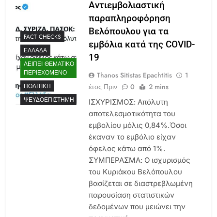
Αντιεμβολιαστική
παραπληροφόρηση
Βελόπουλου για τα
FACT CHECKS
εμβόλια κατά της COVID-
ΕΛΛΆΔΑ
19
ΛΕΊΠΕΙ ΘΕΜΑΤΙΚΌ
ΠΕΡΙΕΧΌΜΕΝΟ
Thanos Sitistas Epachtitis
1
έτος Πριν
0
2 mins
ΠΟΛΙΤΙΚΉ
ΨΕΥΔΟΕΠΙΣΤΉΜΗ
ΙΣΧΥΡΙΣΜΟΣ: Aπόλυτη
αποτελεσματικότητα του
εμβολίου μόλις 0,84%.Όσοι
έκαναν το εμβόλιο είχαν
όφελος κάτω από 1%.
ΣΥΜΠΕΡΑΣΜΑ: Ο ισχυρισμός
του Κυριάκου Βελόπουλου
βασίζεται σε διαστρεβλωμένη
παρουσίαση στατιστικών
δεδομένων που μειώνει την