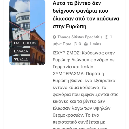
Αυτά τα βίντεο δεν
δείχνουν φανάρια που
έλιωσαν από τον καύσωνα
στην Ευρώπη
Thanos Sitistas Epachtitis
1
FACT CHECKS
μήνα Πριν
0
1 mins
ΕΛΛΆΔΑ
ΙΣΧΥΡΙΣΜΟΣ: Καύσωνας στην
ΨΕΥΔΈΣ
Ευρώπη: Λιώνουν φανάρια σε
Γερμανία και Ιταλία.
ΣΥΜΠΕΡΑΣΜΑ: Παρότι η
Ευρώπη βιώνει ένα εξαιρετικά
έντονο κύμα καύσωνα, τα
φανάρια που εμφανίζονται στις
εικόνες και τα βίντεο δεν
έλιωσαν λόγω των υψηλών
θερμοκρασιών. Το ένα
περιστατικό συνδέεται με
πυρκαγιά αυτοκινήτου στη