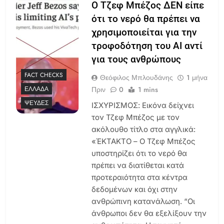
Ο Τζεφ Μπέζος ΔΕΝ είπε
ότι το νερό θα πρέπει να
χρησιμοποιείται για την
τροφοδότηση του ΑΙ αντί
για τους ανθρώπους
FACT CHECKS
Θεόφιλος Μπλουδάνης
1 μήνα
Πριν
0
1 mins
ΕΛΛΆΔΑ
ΨΕΥΔΈΣ
ΙΣΧΥΡΙΣΜΟΣ: Εικόνα δείχνει
τον Τζεφ Μπέζος με τον
ακόλουθο τίτλο στα αγγλικά:
«ΈΚΤΑΚΤΟ – Ο Τζεφ Μπέζος
υποστηρίζει ότι το νερό θα
πρέπει να διατίθεται κατά
προτεραιότητα στα κέντρα
δεδομένων και όχι στην
ανθρώπινη κατανάλωση. “Οι
άνθρωποι δεν θα εξελίξουν την