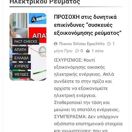
Ηλεκτρικού Ρεύματος
ΠΡΟΣΟΧΗ στις δυνητικά
επικίνδυνες “συσκευές
εξοικονόμησης ρεύματος”
FACT CHECKS
Thanos Sitistas Epachtitis
1
ΑΠΆΤΗ
μήνα Πριν
0
1 mins
ΕΛΛΆΔΑ
ΙΣΧΥΡΙΣΜΟΣ: Κουτί
ΚΎΠΡΟΣ
εξοικονόμησης οικιακής
ηλεκτρικής ενέργειας. Απλά
ΨΕΥΔΈΣ
συνδέστε το στην πρίζα και
αρχίστε να εξοικονομείτε
ηλεκτρική ενέργεια.
Σταθεροποιεί την τάση και
μειώνει τη σπατάλη ενέργειας.
ΣΥΜΠΕΡΑΣΜΑ: Δεν υπάρχουν
αξιόπιστα επιστημονικά στοιχεία
και γνωματεύσεις που να