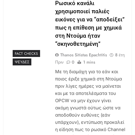
Ρωσικό κανάλι
χρησιμοποιεί παλιές
εικόνες για να “αποδείξει”
πως η επίθεση με χημικά
στη Ντούμα ήταν
“σκηνοθετημένη”
FACT CHECKS
Thanos Sitistas Epachtitis
8 έτη
Πριν
0
1 mins
ΨΕΥΔΈΣ
Με τη διαμάχη για το εάν και
ποιος έριξε χημικά στη Ντούμα
πριν λίγες ημέρες να μαίνεται
και με τα αποτελέσματα του
OPCW να μην έχουν γίνει
ακόμη γνωστά ούτως ώστε να
αποδοθούν ευθύνες (εάν
υπάρχουν), εντύπωση προκαλεί
η είδηση πως το ρωσικό Channel