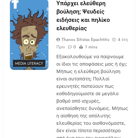
Υπάρχει ελεύθερη
βούληση; Ψευδείς
ειδήσεις και πηλίκο
ελευθερίας
Thanos Sitistas Epachtitis
4 έτη
Πριν
0
1 mins
Εξακολουθούμε να παίρνουμε
MEDIA LITERACY
οι ίδιοι τις αποφάσεις μας ή όχι;
Μήπως η ελεύθερη βούληση
είναι αυταπάτη; Πολλοί
ερευνητές πιστεύουν πως
καθοδηγούμαστε σε μεγάλο
βαθμό από ισχυρές,
ανεπαίσθητες δυνάμεις. Μήπως
η αίσθηση της απόλυτης
ελευθερίας του αισθανόμαστε,
δεν είναι τίποτα περισσότερο
από ένα τρικ του εγκεφάλου;