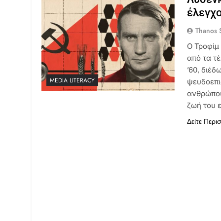
έλεγχο
Thanos S
Ο Τροφίμ
από τα τέ
’60, διέδ
MEDIA LITERACY
ψευδοεπι
ανθρώπου
ζωή του 
Δείτε Περι