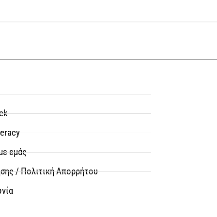
ck
teracy
με εμάς
σης / Πολιτική Απορρήτου
ωνία