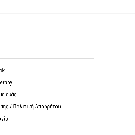
ck
teracy
με εμάς
σης / Πολιτική Απορρήτου
ωνία