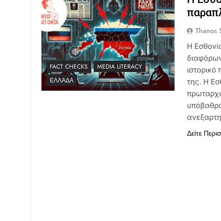
παραπ
Thanos S
Η Εσθονί
διαφόρων
FACT CHECKS
MEDIA LITERACY
ιστορικό
ΕΛΛΆΔΑ
της. Η Εσ
πρωταρχι
υπόβαθρο
ανεξαρτη
Δείτε Περι