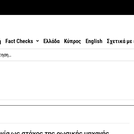
ή
Fact Checks
Ελλάδα
Κύπρος
English
Σχετικά με
νία ως στόχος της ρωσικής μηχανής