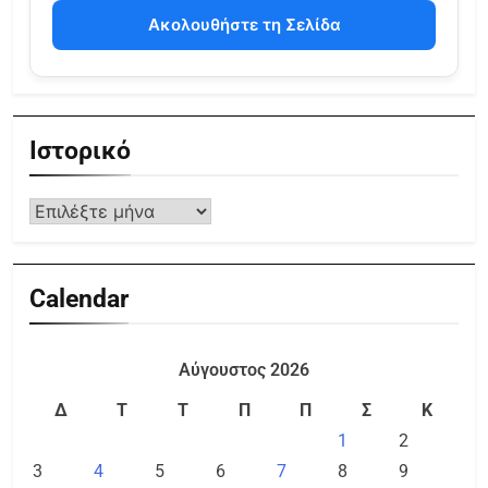
Ακολουθήστε τη Σελίδα
Ιστορικό
Calendar
Αύγουστος 2026
Δ
Τ
Τ
Π
Π
Σ
Κ
1
2
3
4
5
6
7
8
9