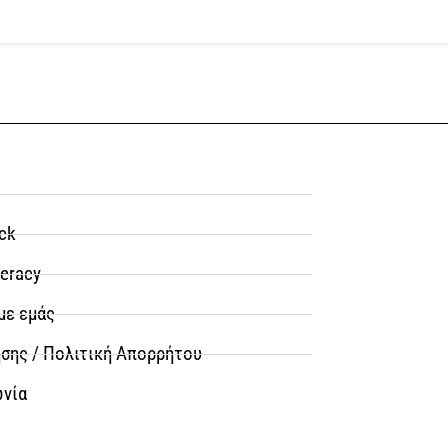
ck
teracy
με εμάς
σης / Πολιτική Απορρήτου
ωνία