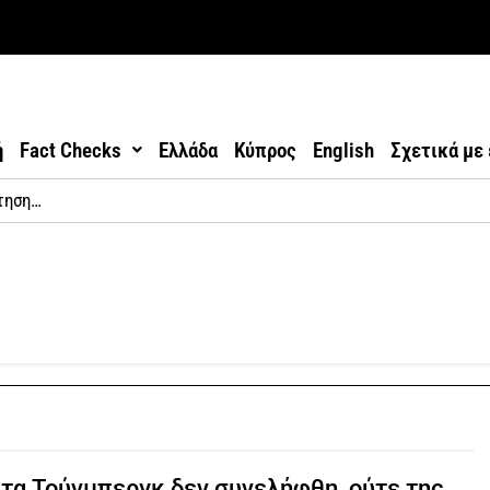
ή
Fact Checks
Ελλάδα
Κύπρος
English
Σχετικά με
τα Τούνμπεργκ δεν συνελήφθη, ούτε της