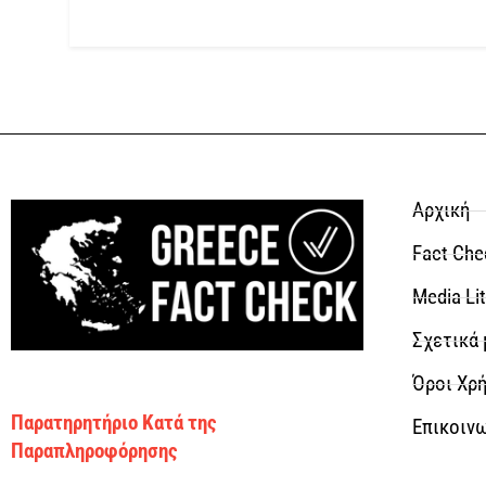
Αρχική
Fact Che
Media Li
Σχετικά 
Όροι Χρή
Παρατηρητήριο Κατά της
Επικοιν
Παραπληροφόρησης