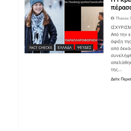
πέρασα
Thanos S
ΙΣΧΥΡΙΣΜ
Από την 
άφιξη τη
FACT CHECKS
ΕΛΛΆΔΑ
ΨΕΥΔΈΣ
από δεκά
συνελήφθ
απελάθηκ
της…
Δείτε Περι