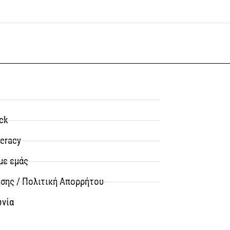
ck
teracy
με εμάς
σης / Πολιτική Απορρήτου
ωνία