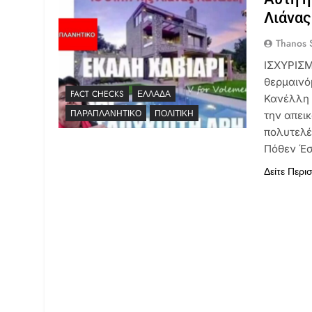
Λιάνας
Thanos S
ΙΣΧΥΡΙΣΜ
θερμαινό
FACT CHECKS
ΕΛΛΆΔΑ
Κανέλλη δ
ΠΑΡΑΠΛΑΝΗΤΙΚΌ
ΠΟΛΙΤΙΚΉ
την απεικ
πολυτελέ
Πόθεν Έσ
Δείτε Περι