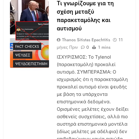
Τι γνωρίζουμε για τη
σχέση μεταξύ
παρακεταμόλης και
αυτισμού
Thanos Sitistas Epachtitis
11
FACT CHECKS
μήνες Πριν
0
1 mins
ΨΕΥΔΈΣ
ΙΣΧΥΡΙΣΜΟΣ: Το Tylenol
ΨΕΥΔΟΕΠΙΣΤΉΜΗ
(παρακεταμόλη) προκαλεί
αυτισμό. ΣΥΜΠΕΡΑΣΜΑ: Ο
ισχυρισμός ότι η παρακεταμόλη
προκαλεί αυτισμό είναι ψευδής
με βάση τα υπάρχοντα
επιστημονικά δεδομένα.
Ορισμένες μελέτες έχουν δείξει
ασθενείς συσχετίσεις, αλλά πιο
αυστηρά επιστημονικά μοντέλα
(ιδίως μελέτες με αδέλφια) δεν
επιβεβαιώνουν καμία αιτιώδη