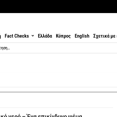
ή
Fact Checks
Ελλάδα
Κύπρος
English
Σχετικά με
κό νερό – Ένα επικίνδυνο ψέμα