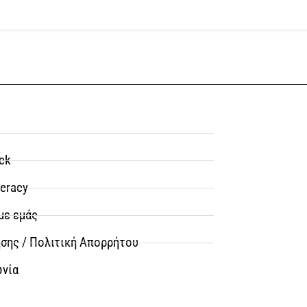
ck
teracy
με εμάς
σης / Πολιτική Απορρήτου
ωνία