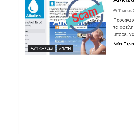
Thanos S
Πρόσφατα
τα οφέλη
μπορεί να
Δείτε Περι
FACT CHECKS
ΑΠΆΤΗ