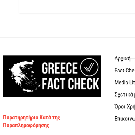
Αρχική
Fact Che
Media Li
Σχετικά 
Όροι Χρή
Παρατηρητήριο Κατά της
Επικοιν
Παραπληροφόρησης