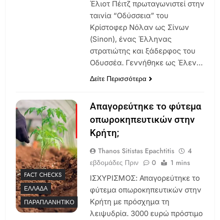
Έλιοτ Πέιτζ πρωταγωνιστεί στην
ταινία “Οδύσσεια” του
Κρίστοφερ Νόλαν ως Σίνων
(Sinon), ένας Έλληνας
στρατιώτης και ξάδερφος του
Οδυσσέα. Γεννήθηκε ως Έλεν…
Δείτε Περισσότερα
Απαγορεύτηκε το φύτεμα
οπωροκηπευτικών στην
Κρήτη;
Thanos Sitistas Epachtitis
4
εβδομάδες Πριν
0
1 mins
FACT CHECKS
ΙΣΧΥΡΙΣΜΟΣ: Απαγορεύτηκε το
ΕΛΛΆΔΑ
φύτεμα οπωροκηπευτικών στην
Κρήτη με πρόσχημα τη
ΠΑΡΑΠΛΑΝΗΤΙΚΌ
λειψυδρία. 3000 ευρώ πρόστιμο