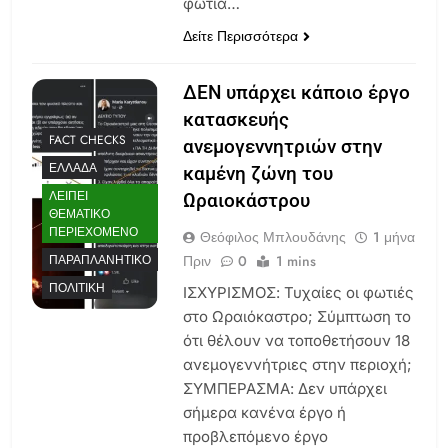
φωτιά…
Δείτε Περισσότερα
ΔΕΝ υπάρχει κάποιο έργο
κατασκευής
FACT CHECKS
ανεμογεννητριών στην
ΕΛΛΆΔΑ
καμένη ζώνη του
ΛΕΊΠΕΙ
Ωραιοκάστρου
ΘΕΜΑΤΙΚΌ
ΠΕΡΙΕΧΌΜΕΝΟ
Θεόφιλος Μπλουδάνης
1 μήνα
Πριν
0
1 mins
ΠΑΡΑΠΛΑΝΗΤΙΚΌ
ΠΟΛΙΤΙΚΉ
ΙΣΧΥΡΙΣΜΟΣ: Τυχαίες οι φωτιές
στο Ωραιόκαστρο; Σύμπτωση το
ότι θέλουν να τοποθετήσουν 18
ανεμογεννήτριες στην περιοχή;
ΣΥΜΠΕΡΑΣΜΑ: Δεν υπάρχει
σήμερα κανένα έργο ή
προβλεπόμενο έργο