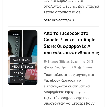
ιών και εμβολίων είναι
απολύτως ψευδής. Δεν υπάρχει
τέτοιο απόσπασμα σε…
Δείτε Περισσότερα
Από το Facebook στο
Google Play και το Apple
Store: Οι εφαρμογές AI
που «γδύνουν» ανθρώπους
FACT CHECKS
Thanos Sitistas Epachtitis
3
MEDIA LITERACY
εβδομάδες Πριν
0
1 mins
ΕΛΛΆΔΑ
Τους τελευταίους μήνες, στο
ΚΎΠΡΟΣ
Facebook άρχισαν να
εμφανίζονται συστηματικά
διαφημίσεις εφαρμογών
τεχνητής νοημοσύνης που
υπόσχονταν να μετατρέψουν