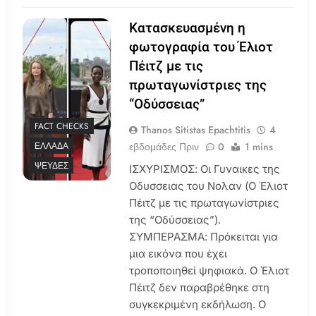
Κατασκευασμένη η
φωτογραφία του Έλιοτ
Πέιτζ με τις
πρωταγωνίστριες της
“Οδύσσειας”
FACT CHECKS
Thanos Sitistas Epachtitis
4
εβδομάδες Πριν
0
1 mins
ΕΛΛΆΔΑ
ΨΕΥΔΈΣ
ΙΣΧΥΡΙΣΜΟΣ: Οι Γυναικες της
Οδυσσειας του Νολαν (Ο Έλιοτ
Πέιτζ με τις πρωταγωνίστριες
της “Οδύσσειας”).
ΣΥΜΠΕΡΑΣΜΑ: Πρόκειται για
μια εικόνα που έχει
τροποποιηθεί ψηφιακά. Ο Έλιοτ
Πέιτζ δεν παραβρέθηκε στη
συγκεκριμένη εκδήλωση. Ο