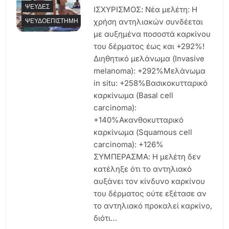
ΨΕΥΔΈΣ
ΙΣΧΥΡΙΣΜΟΣ: Νέα μελέτη: Η
ΨΕΥΔΟΕΠΙΣΤΉΜΗ
χρήση αντηλιακών συνδέεται
με αυξημένα ποσοστά καρκίνου
του δέρματος έως και +292%!
Διηθητικό μελάνωμα (Invasive
melanoma): +292%Μελάνωμα
in situ: +258%Βασικοκυτταρικό
καρκίνωμα (Basal cell
carcinoma):
+140%Ακανθοκυτταρικό
καρκίνωμα (Squamous cell
carcinoma): +126%
ΣΥΜΠΕΡΑΣΜΑ: Η μελέτη δεν
κατέληξε ότι το αντηλιακό
αυξάνει τον κίνδυνο καρκίνου
του δέρματος ούτε εξέτασε αν
το αντηλιακό προκαλεί καρκίνο,
διότι…