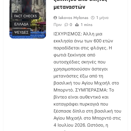
μεταναστών
FACT CHECKS
Iakovos Mylonas
1 μήνα
Πριν
0
1 mins
ΕΛΛΆΔΑ
ΨΕΥΔΈΣ
ΙΣΧΥΡΙΣΜΟΣ: Άλλη μια
εκκλησία άνω των 600 ετών
παραδίδεται στις φλόγες. Η
φωτιά ξεκίνησε από
αυτοσχέδιες σκηνές που
χρησιμοποιούσαν άστεγοι
μετανάστες έξω από τη
βασιλική του Αγίου Μιχαήλ στο
Μπορντό. ΣΥΜΠΕΡΑΣΜΑ: Το
βίντεο είναι αυθεντικό και
καταγράφει πυρκαγιά που
ξέσπασε δίπλα στη βασιλική του
Αγίου Μιχαήλ στο Μπορντό στις
4 Ιουλίου 2026. Ωστόσο, η