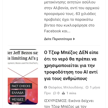
μετακίνησης αιτητών ασύλου
στην Αλβανία, αντί του αρχικού
προορισμού τους. 63 χιλιάδες
προβολές έχει το παρακάτω
βίντεο που κυκλοφόρησε στο
Facebook και…
Δείτε Περισσότερα
Ο Τζεφ Μπέζος ΔΕΝ είπε
ότι το νερό θα πρέπει να
χρησιμοποιείται για την
τροφοδότηση του ΑΙ αντί
για τους ανθρώπους
FACT CHECKS
Θεόφιλος Μπλουδάνης
1 μήνα
Πριν
0
1 mins
ΕΛΛΆΔΑ
ΨΕΥΔΈΣ
ΙΣΧΥΡΙΣΜΟΣ: Εικόνα δείχνει
τον Τζεφ Μπέζος με τον