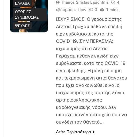
Thanos Sitistas Epachtitis
4
ΕΛΛΆΔΑ
εβδομάδες Πριν
0
1 mins
ΘΕΩΡΊΕΣ
ΣΥΝΩΜΟΣΊΑΣ
ΙΣΧΥΡΙΣΜΟΣ: Ο γερουσιαστής
ΨΕΥΔΈΣ
Λίντσεϊ Γράχαμ πέθανε επειδή
είχε εμβολιαστεί κατά της
COVID-19. ΣΥΜΠΕΡΑΣΜΑ:
ισχυρισμός ότι ο Λίντσεϊ
Γκράχαμ πέθανε επειδή είχε
εμβολιαστεί κατά της COVID-19
είναι ψευδής. Η μόνη επίσημη
και τεκμηριωμένη αιτία θανάτου
που έχει ανακοινωθεί είναι ο
διαχωρισμός της αορτής λόγω
αρτηριοσκληρωτικής
καρδιαγγειακής νόσου. Δεν
υπάρχει κανένα στοιχείο που να
συνδέει τον θάνατό…
Δείτε Περισσότερα