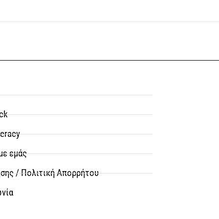
ck
teracy
με εμάς
σης / Πολιτική Απορρήτου
ωνία