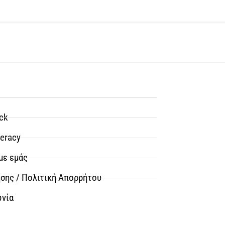
ck
teracy
με εμάς
σης / Πολιτική Απορρήτου
ωνία