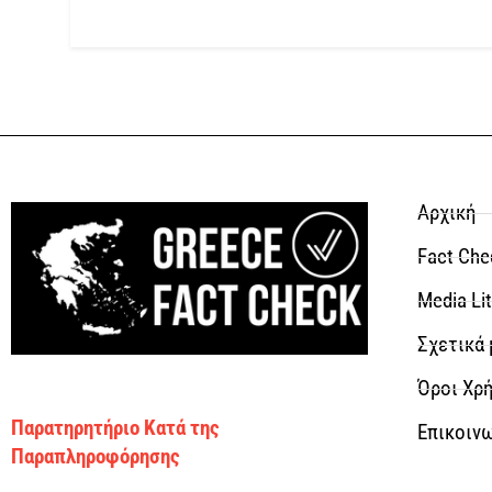
Αρχική
Fact Che
Media Li
Σχετικά 
Όροι Χρή
Παρατηρητήριο Κατά της
Επικοιν
Παραπληροφόρησης